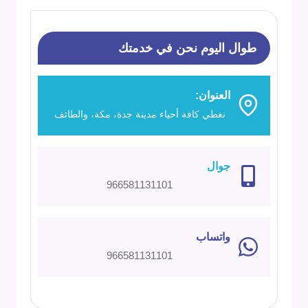
–
باب
طوال اليوم نحن في خدمتك
مطبخ
اكورديون
العنوان:
في
نغطي كافة أحياء مدينة جدة، مكة، والطائف
جدة
|
مقاومة
جوال
966581131101
للماء
والرطوبة
100%
واتساب
966581131101