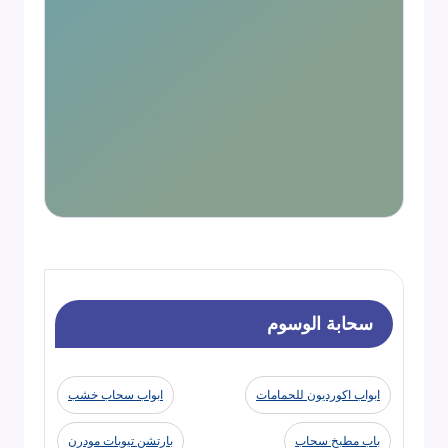
سحابة الوسوم
ابواب اكورديون للحمامات
ابواب سحاب خشب
باب مطبخ سحاب
بارتشن تيوبات مودرن