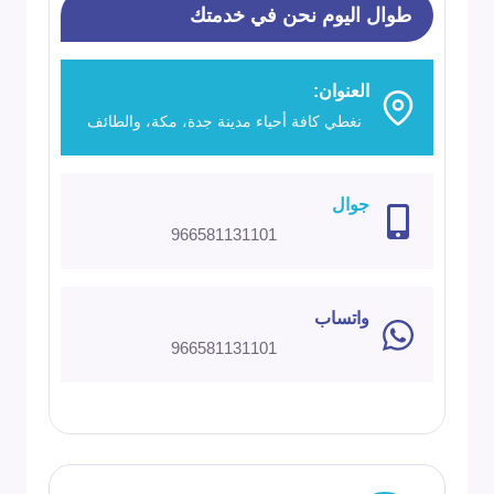
|
طوال اليوم نحن في خدمتك
عزل
صوتي
العنوان:
وحراري
نغطي كافة أحياء مدينة جدة، مكة، والطائف
وفصل
للروائح
جوال
966581131101
واتساب
966581131101