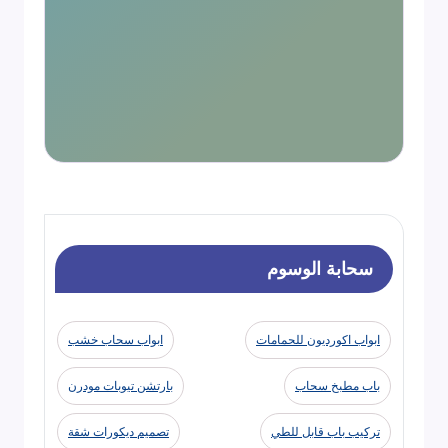
سحابة الوسوم
ابواب اكورديون للحمامات
ابواب سحاب خشب
باب مطبخ سحاب
بارتشن تيوبات مودرن
تركيب باب قابل للطي
تصميم ديكورات شقة