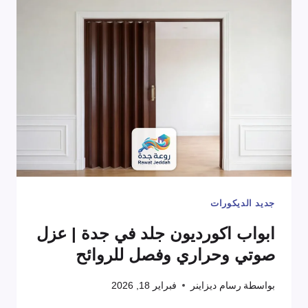
–
باب
مطبخ
اكورديون
في
جدة
|
مقاومة
للماء
جديد الديكورات
والرطوبة
100%
ابواب اكورديون جلد في جدة | عزل
صوتي وحراري وفصل للروائح
بواسطة
رسام ديزاينر
فبراير 18, 2026