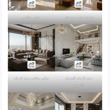
اسقف جبس مستعار
ديكور مجالس
بديل الرخام للجدران
ديكور مجالس بديل الرخام
والأرضيات